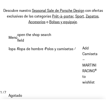
Descubre nuestro
Seasonal Sale de Porsche Design
con ofertas
exclusivas de las categorías
Prêt-à-porter
,
Sport
,
Zapatos
,
Accesorios
o
Bolsas y equipaje
.
Ir
open the shop search
Menú
al
field
My sh
contenido
Add
Ropa
Ropa de hombre
Polos y camisetas
/
/
/
principal
Camiseta
–
MARTINI
RACING®
to
wishlist
1
/
7
Agotado