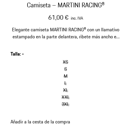
Camiseta – MARTINI RACING®
61,00 €
inc. IVA
Elegante camiseta MARTINI RACING® con un llamativo
estampado en la parte delantera, ribete más ancho en
el cuello y anagrama en 3D en la parte trasera.
Talla
:
-
omitir
variantes
XS
(Talla)
S
M
L
XL
XXL
3XL
volver
Añadir a la cesta de la compra
a
variantes