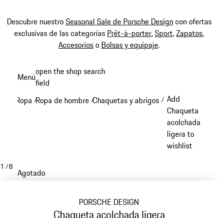
Descubre nuestro
Seasonal Sale de Porsche Design
con ofertas
exclusivas de las categorías
Prêt-à-porter
,
Sport
,
Zapatos
,
Accesorios
o
Bolsas y equipaje
.
Ir
open the shop search
Menú
al
field
My sh
contenido
Add
Ropa
Ropa de hombre
Chaquetas y abrigos
/
/
/
principal
Chaqueta
acolchada
ligera to
wishlist
1
/
8
Agotado
PORSCHE DESIGN
Chaqueta acolchada ligera