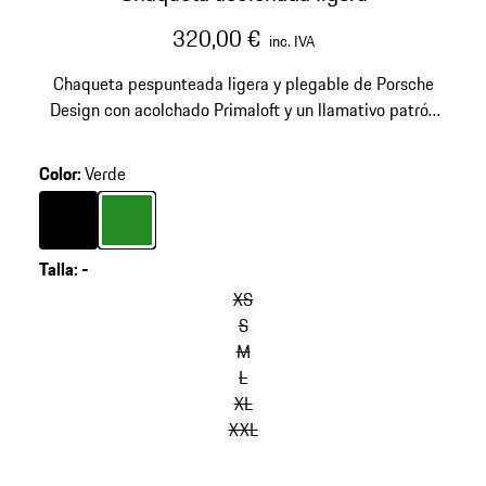
320,00 €
inc. IVA
Chaqueta pespunteada ligera y plegable de Porsche
Design con acolchado Primaloft y un llamativo patrón
pespunteado.
Color
:
Verde
Color
Negro
Color
Verde
Talla
:
-
XS
S
M
L
XL
XXL