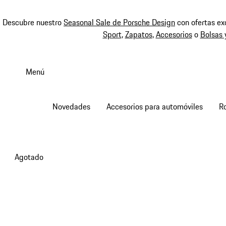
Descubre nuestro
Seasonal Sale de Porsche Design
con ofertas ex
Sport
,
Zapatos
,
Accesorios
o
Bolsas 
Ir
al
Menú
contenido
principal
Novedades
Accesorios para automóviles
R
Agotado