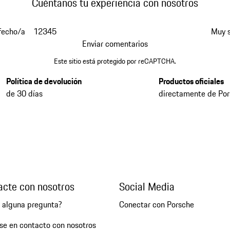
Cuéntanos tu experiencia con nosotros
fecho/a
1
2
3
4
5
Muy s
Enviar comentarios
Este sitio está protegido por reCAPTCHA.
Política de devolución
Productos oficiales
de 30 días
directamente de Po
acte con nosotros
Social Media
e alguna pregunta?
Conectar con Porsche
se en contacto con nosotros