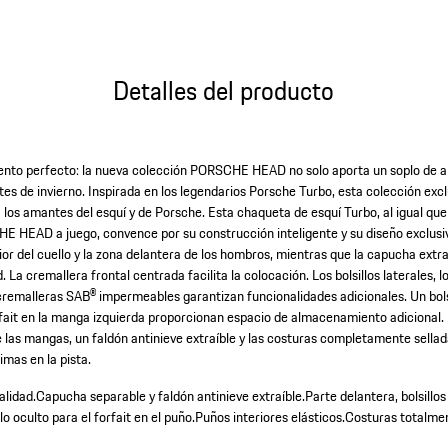
Detalles del producto
nto perfecto: la nueva colección PORSCHE HEAD no solo aporta un soplo de ai
es de invierno. Inspirada en los legendarios Porsche Turbo, esta colección excl
los amantes del esquí y de Porsche. Esta chaqueta de esquí Turbo, al igual que 
E HEAD a juego, convence por su construcción inteligente y su diseño exclusi
ior del cuello y la zona delantera de los hombros, mientras que la capucha extr
. La cremallera frontal centrada facilita la colocación. Los bolsillos laterales, 
cremalleras SAB® impermeables garantizan funcionalidades adicionales. Un bolsil
forfait en la manga izquierda proporcionan espacio de almacenamiento adicional.
e las mangas, un faldón antinieve extraíble y las costuras completamente sella
mas en la pista.
alidad.
Capucha separable y faldón antinieve extraíble.
Parte delantera, bolsillos
lo oculto para el forfait en el puño.
Puños interiores elásticos.
Costuras totalmen