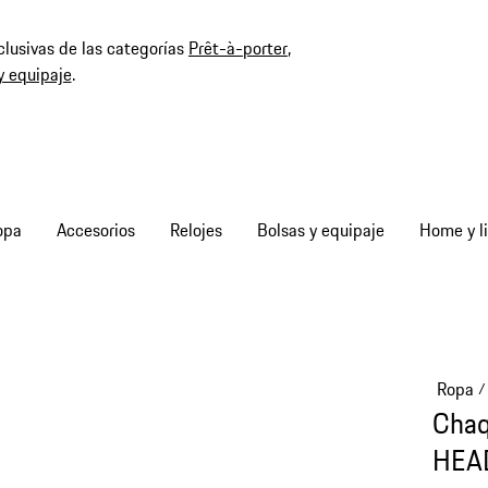
clusivas de las categorías
Prêt-à-porter
,
y equipaje
.
opa
Accesorios
Relojes
Bolsas y equipaje
Home y li
Ropa
/
Chaq
HEAD