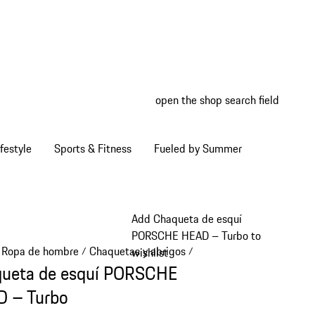
open the shop search field
My wish
My shop
festyle
Sports & Fitness
Fueled by Summer
Add Chaqueta de esquí
PORSCHE HEAD – Turbo to
Ropa de hombre
Chaquetas y abrigos
/
/
wishlist
ueta de esquí PORSCHE
 – Turbo