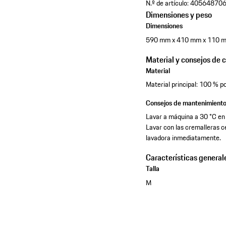
N.º de artículo:
40564870
Dimensiones y peso
Dimensiones
590 mm x 410 mm x 110 
Material y consejos de 
Material
Material principal: 100 % p
Consejos de mantenimient
Lavar a máquina a 30 °C en 
Lavar con las cremalleras c
lavadora inmediatamente.
Características general
Talla
M
Vea la colleción