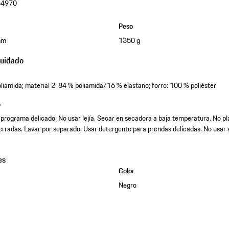
64970
Peso
mm
1350 g
cuidado
oliamida; material 2: 84 % poliamida/16 % elastano; forro: 100 % poliéster
o
programa delicado. No usar lejía. Secar en secadora a baja temperatura. No pl
erradas. Lavar por separado. Usar detergente para prendas delicadas. No usar 
es
Color
Negro