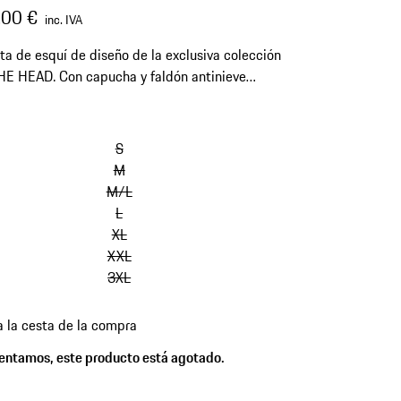
,00 €
inc. IVA
a de esquí de diseño de la exclusiva colección
E HEAD. Con capucha y faldón antinieve
es. Con forro cálido.
omitir
variantes
S
(Talla)
M
M/L
L
XL
XXL
3XL
a la cesta de la compra
es
entamos, este producto está agotado.