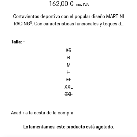
162,00 €
inc. IVA
Cortavientos deportivo con el popular diseño MARTINI
RACING®. Con características funcionales y toques de
estilo en los colores típicos de la colección.
Talla
:
-
omitir
variantes
XS
(Talla)
S
M
L
XL
XXL
3XL
volver
Añadir a la cesta de la compra
a
variantes
Lo lamentamos, este producto está agotado.
(Talla)