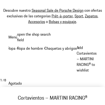
Descubre nuestro
Seasonal Sale de Porsche Design
con ofertas
exclusivas de las categorías
Prêt-à-porter
,
Sport
,
Zapatos
,
Accesorios
o
Bolsas y equipaje
.
Ir
open the shop search
Menú
al
field
My sh
contenido
Add
Ropa
Ropa de hombre
Chaquetas y abrigos
/
/
/
principal
Cortavientos
– MARTINI
RACING® to
wishlist
1
/
8
Agotado
Cortavientos – MARTINI RACING®