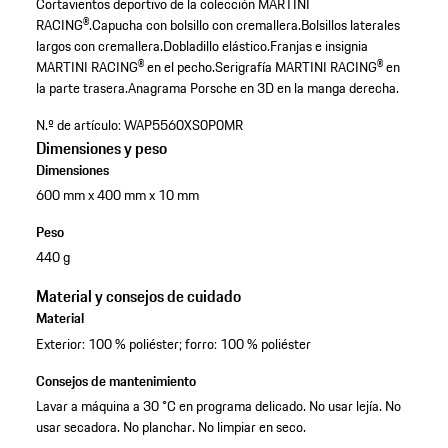
Cortavientos deportivo de la colección MARTINI
RACING®.
Capucha con bolsillo con cremallera.
Bolsillos laterales
largos con cremallera.
Dobladillo elástico.
Franjas e insignia
MARTINI RACING® en el pecho.
Serigrafía MARTINI RACING® en
la parte trasera.
Anagrama Porsche en 3D en la manga derecha.
N.º de artículo:
WAP5560XS0P0MR
Dimensiones y peso
Dimensiones
600 mm x 400 mm x 10 mm
Peso
440 g
Material y consejos de cuidado
Material
Exterior: 100 % poliéster; forro: 100 % poliéster
Consejos de mantenimiento
Lavar a máquina a 30 °C en programa delicado. No usar lejía. No
usar secadora. No planchar. No limpiar en seco.