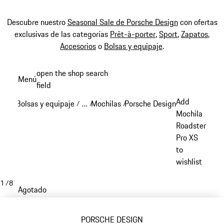
Descubre nuestro
Seasonal Sale de Porsche Design
con ofertas
exclusivas de las categorías
Prêt-à-porter
,
Sport
,
Zapatos
,
Accesorios
o
Bolsas y equipaje
.
Ir
open the shop search
Menú
al
field
My sh
contenido
Add
Bolsas y equipaje
…
Mochilas
Porsche Design mochilas
/
/
/
/
principal
Reveal collapsed breadcrumb items
Mochila
Roadster
Pro XS
to
wishlist
1
/
8
Agotado
PORSCHE DESIGN