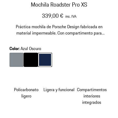
Mochila Roadster Pro XS
339,00 €
inc. IVA
Práctica mochila de Porsche Design fabricada en
material impermeable. Con compartimento para
ordenador portátil y correas ajustables.
Color
:
Azul Oscuro
Color
Antracita
Color
Negro
Color
Azul Oscuro
Policarbonato
Ligera y funcional
Compartimentos
ligero
interiores
integrados