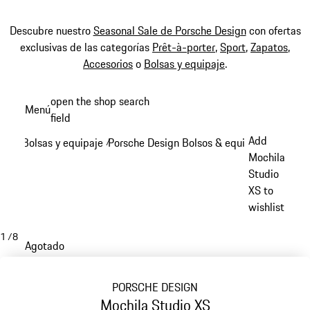
Descubre nuestro
Seasonal Sale de Porsche Design
con ofertas
exclusivas de las categorías
Prêt-à-porter
,
Sport
,
Zapatos
,
Accesorios
o
Bolsas y equipaje
.
Ir
open the shop search
Menú
al
field
My sh
contenido
Add
Bolsas y equipaje
Porsche Design Bolsos & equipaje
/
/
principal
Mochila
Studio
XS to
wishlist
1
/
8
Agotado
PORSCHE DESIGN
Mochila Studio XS