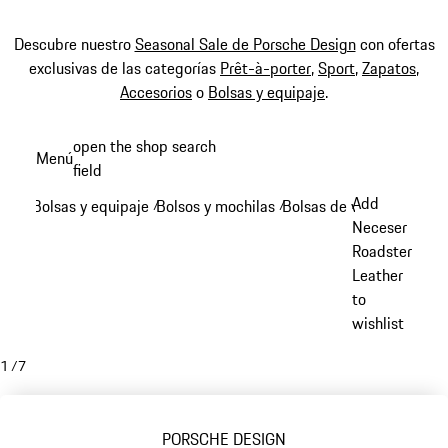
Descubre nuestro
Seasonal Sale de Porsche Design
con ofertas
exclusivas de las categorías
Prêt-à-porter
,
Sport
,
Zapatos
,
Accesorios
o
Bolsas y equipaje
.
Ir
open the shop search
Menú
al
field
My sh
contenido
Add
Bolsas y equipaje
Bolsos y mochilas
Bolsas de viaje
/
/
/
principal
Neceser
Roadster
Leather
to
wishlist
1
/
7
PORSCHE DESIGN