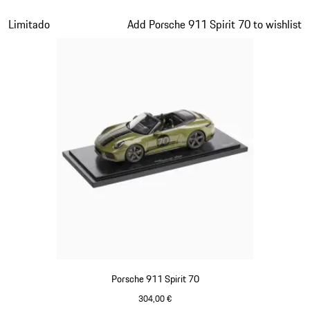
Signal Orange
Diapositiva 14 de 20
Limitado
Add Porsche 911 Spirit 70 to wishlist
Porsche 911 Spirit 70
304,00 €