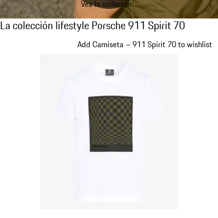
Vea la colleción
La colección lifestyle Porsche 911 Spirit 70
La colección lifestyle Porsche 911 Spirit 70
Diapositiva 1 de 20
Add Camiseta – 911 Spirit 70 to wishlist