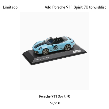
Verde Olive
Diapositiva 15 de 20
Limitado
Add Porsche 911 Spirit 70 to wishlist
Porsche 911 Spirit 70
66,00 €
Azul Meissen