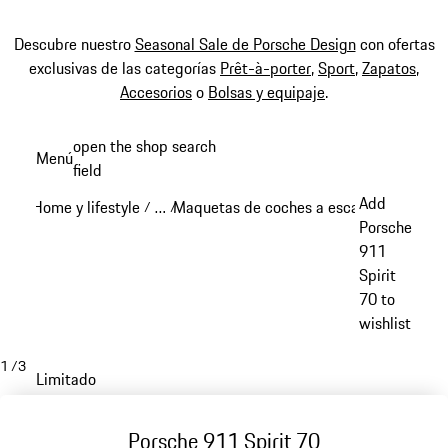
Descubre nuestro
Seasonal Sale de Porsche Design
con ofertas
exclusivas de las categorías
Prêt-à-porter
,
Sport
,
Zapatos
,
Accesorios
o
Bolsas y equipaje
.
Ir
open the shop search
Menú
al
field
My sh
contenido
Add
Home y lifestyle
…
Maquetas de coches a escala
Escala: 1:
/
/
/
principal
Reveal collapsed breadcrumb items
Porsche
911
Spirit
70 to
wishlist
1
/
3
Limitado
Porsche 911 Spirit 70