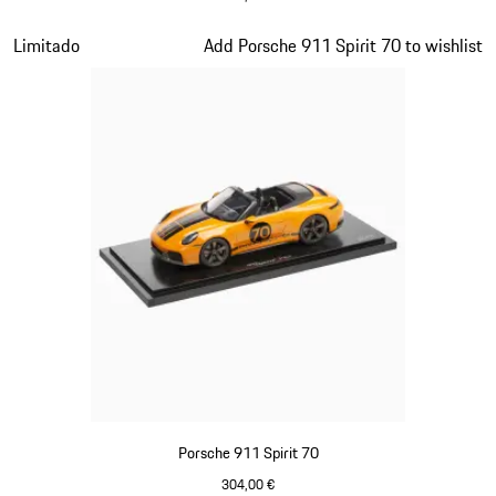
Verde Olive
Diapositiva 13 de 20
Limitado
Add Porsche 911 Spirit 70 to wishlist
Porsche 911 Spirit 70
304,00 €