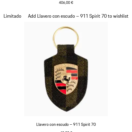
406,00 €
Verde Olive
Diapositiva 7 de 20
Limitado
Add Llavero con escudo – 911 Spirit 70 to wishlist
Llavero con escudo – 911 Spirit 70