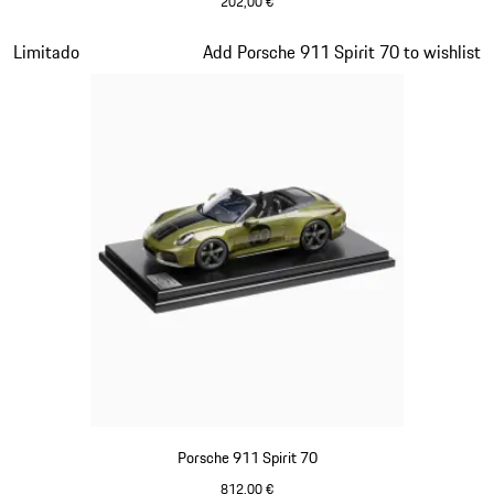
202,00 €
Verde Olive
Diapositiva 12 de 20
Limitado
Add Porsche 911 Spirit 70 to wishlist
Porsche 911 Spirit 70
812,00 €