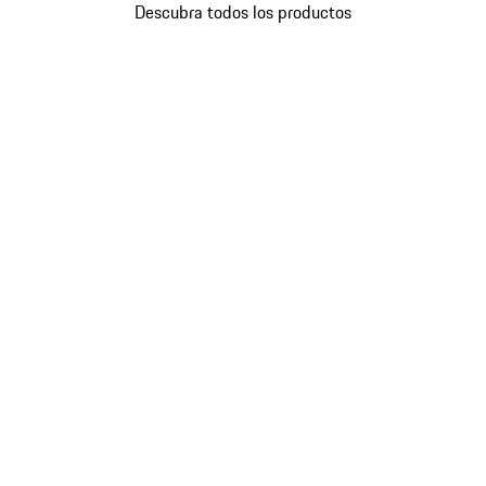
Descubra todos los productos
Volver
al
principio
de
la
galería
de
productos