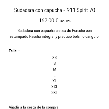
Sudadera con capucha - 911 Spirit 70
162,00 €
inc. IVA
Sudadera con capucha unisex de Porsche con
estampado Pascha integral y práctico bolsillo canguro.
Talla
:
-
omitir
variantes
XS
(Talla)
S
M
L
XL
XXL
3XL
volver
Añadir a la cesta de la compra
a