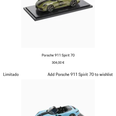
Porsche 911 Spirit 70
304,00 €
Verde Olive
Diapositiva 15 de 20
Limitado
Add Porsche 911 Spirit 70 to wishlist