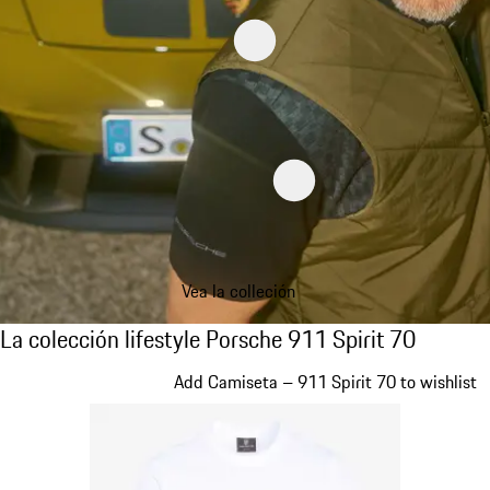
Vea la colleción
La colección lifestyle Porsche 911 Spirit 70
La colección lifestyle Porsche 911 Spirit 70
Diapositiva 1 de 20
Add Camiseta – 911 Spirit 70 to wishlist