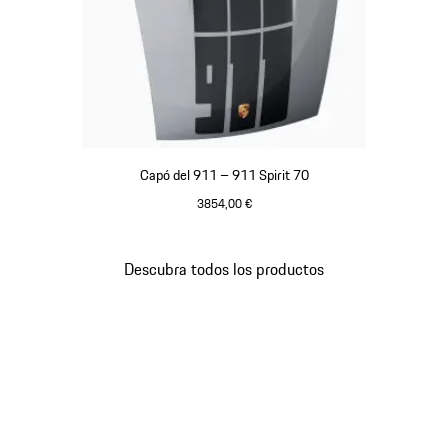
Capó del 911 – 911 Spirit 70
3854,00 €
Plata GT Metalizado
Descubra todos los productos
Volver
al
principio
de
la
galería
de