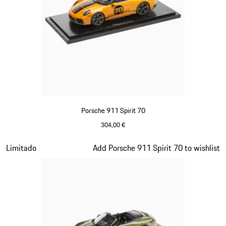
Porsche 911 Spirit 70
304,00 €
Signal Orange
Diapositiva 14 de 20
Limitado
Add Porsche 911 Spirit 70 to wishlist