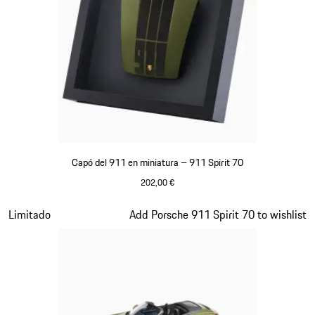
Capó del 911 en miniatura – 911 Spirit 70
202,00 €
Verde Olive
Diapositiva 12 de 20
Limitado
Add Porsche 911 Spirit 70 to wishlist