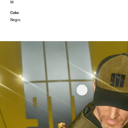
M
Color
Negro