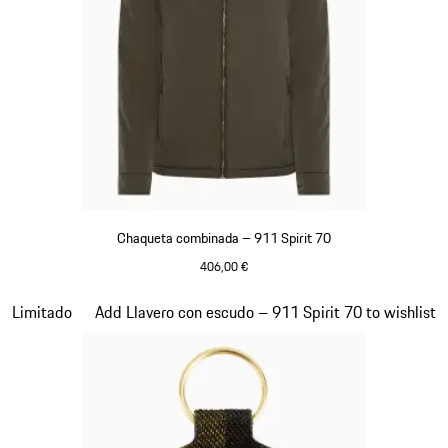
Chaqueta combinada – 911 Spirit 70
406,00 €
Verde Olive
Diapositiva 7 de 20
Limitado
Add Llavero con escudo – 911 Spirit 70 to wishlist