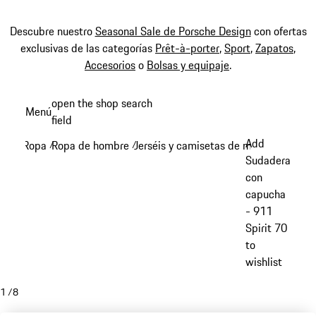
Descubre nuestro
Seasonal Sale de Porsche Design
con ofertas
exclusivas de las categorías
Prêt-à-porter
,
Sport
,
Zapatos
,
Accesorios
o
Bolsas y equipaje
.
Ir
open the shop search
Menú
al
field
My sh
contenido
Add
Ropa
Ropa de hombre
Jerséis y camisetas de manga larga
/
/
/
principal
Sudadera
con
capucha
- 911
Spirit 70
to
wishlist
1
/
8