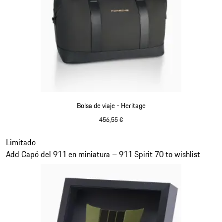
Bolsa de viaje - Heritage
456,55 €
Negro
Diapositiva 11 de 20
Limitado
Add Capó del 911 en miniatura – 911 Spirit 70 to wishlist