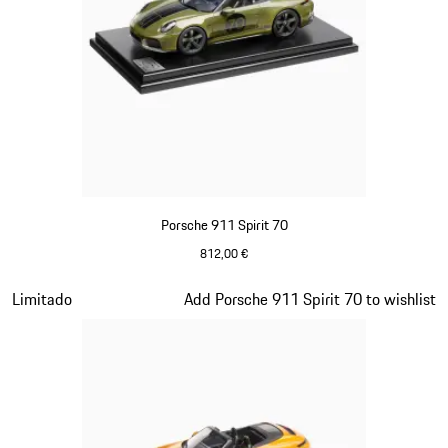
Porsche 911 Spirit 70
812,00 €
Verde Olive
Diapositiva 13 de 20
Limitado
Add Porsche 911 Spirit 70 to wishlist