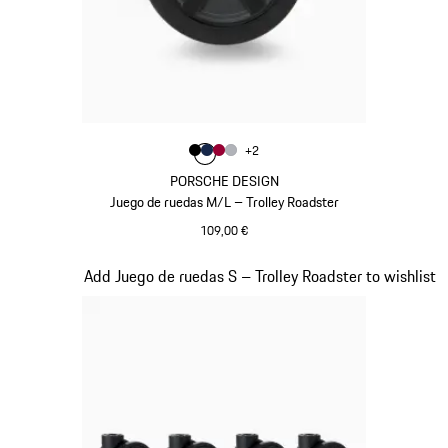
Color
+
2
Color
Color
Color
Negro
Color
Azul Oscuro
Rojo Carmín
Plata
PORSCHE DESIGN
Juego de ruedas M/L – Trolley Roadster
109,00 €
Negro
Diapositiva 19 de 20
Add Juego de ruedas S – Trolley Roadster to wishlist