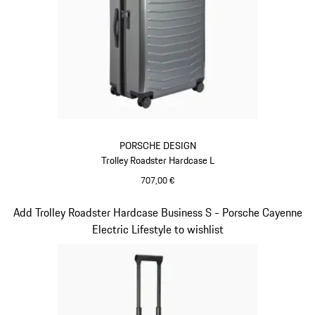
PORSCHE DESIGN
Trolley Roadster Hardcase L
707,00 €
Gris
Diapositiva 6 de 20
Add Trolley Roadster Hardcase Business S - Porsche Cayenne
Electric Lifestyle to wishlist