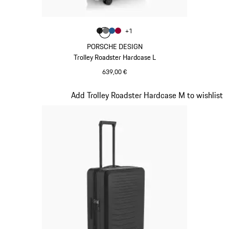
Color
+
1
Color
Color
Color
Negro Mate
Color
Gris Nardo
Azul Mate
Rojo Carmín
PORSCHE DESIGN
Trolley Roadster Hardcase L
639,00 €
Negro Mate
Diapositiva 3 de 20
Add Trolley Roadster Hardcase M to wishlist