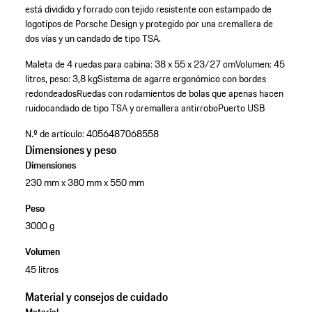
está dividido y forrado con tejido resistente con estampado de
logotipos de Porsche Design y protegido por una cremallera de
dos vías y un candado de tipo TSA.
Maleta de 4 ruedas para cabina: 38 x 55 x 23/27 cm
Volumen: 45
litros, peso: 3,8 kg
Sistema de agarre ergonómico con bordes
redondeados
Ruedas con rodamientos de bolas que apenas hacen
ruido
candado de tipo TSA y cremallera antirrobo
Puerto USB
N.º de artículo:
4056487068558
Dimensiones y peso
Dimensiones
230 mm x 380 mm x 550 mm
Peso
3000 g
Volumen
45 litros
Material y consejos de cuidado
Material