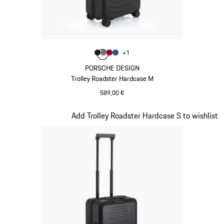
Color
+
1
Color
Color
Color
Negro Mate
Color
Gris Nardo
Rojo Carmín
Azul Mate
PORSCHE DESIGN
Trolley Roadster Hardcase M
589,00 €
Negro Mate
Diapositiva 4 de 20
Add Trolley Roadster Hardcase S to wishlist