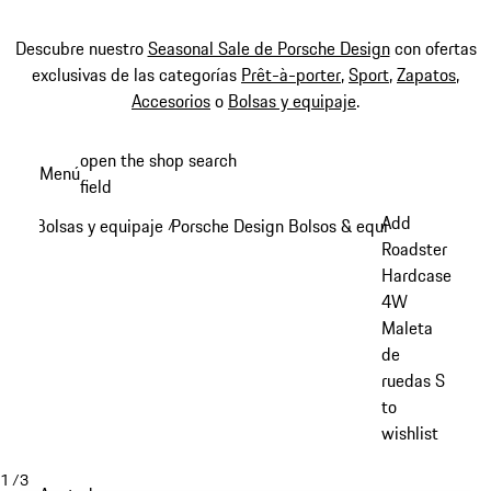
Descubre nuestro
Seasonal Sale de Porsche Design
con ofertas
exclusivas de las categorías
Prêt-à-porter
,
Sport
,
Zapatos
,
Accesorios
o
Bolsas y equipaje
.
Ir
open the shop search
Menú
al
field
My sh
contenido
Add
Bolsas y equipaje
Porsche Design Bolsos & equipaje
/
/
principal
Roadster
Hardcase
4W
Maleta
de
ruedas S
to
wishlist
1
/
3