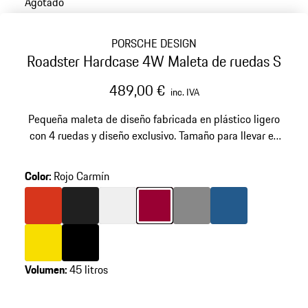
Agotado
PORSCHE DESIGN
Roadster Hardcase 4W Maleta de ruedas S
489,00 €
inc. IVA
Pequeña maleta de diseño fabricada en plástico ligero
con 4 ruedas y diseño exclusivo. Tamaño para llevar en
la cabina. Ruedas silenciosas y candado de tipo TSA
integrado.
Color
:
Rojo Carmín
omitir
variantes
(Color)
Color
Naranja Lava
Color
Negro Mate
Color
Blanco
Color
Rojo Carmín
Color
Gris Oscuro
Color
Azul Mate
Color
Amarillo Speed
Color
Negro
Volumen
:
45 litros
volver
a