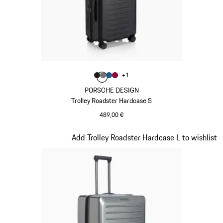
Color
+
1
Color
Color
Color
Negro Mate
Color
Gris Nardo
Azul Mate
Rojo Carmín
PORSCHE DESIGN
Trolley Roadster Hardcase S
489,00 €
Negro Mate
Diapositiva 5 de 20
Add Trolley Roadster Hardcase L to wishlist