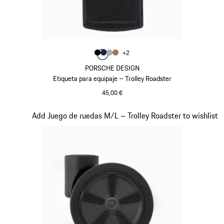
Color
+
2
Color
Color
Color
Negro
Color
Azul Oscuro
Gris
Coñac
PORSCHE DESIGN
Etiqueta para equipaje – Trolley Roadster
45,00 €
Negro
Diapositiva 18 de 20
Add Juego de ruedas M/L – Trolley Roadster to wishlist