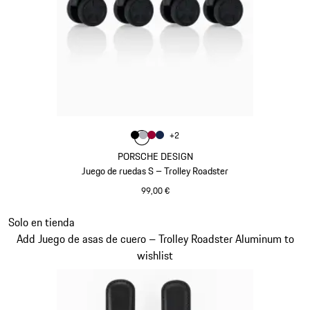
Color
+
2
Color
Color
Color
Negro
Color
Plata
Rojo Carmín
Azul Oscuro
PORSCHE DESIGN
Juego de ruedas S – Trolley Roadster
99,00 €
Negro
Diapositiva 20 de 20
Solo en tienda
Add Juego de asas de cuero – Trolley Roadster Aluminum to
wishlist