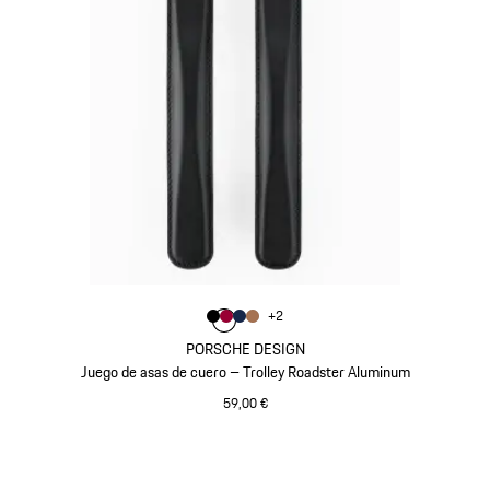
Color
+
2
Color
Color
Color
Negro
Color
Rojo Carmín
Azul Oscuro
Coñac
PORSCHE DESIGN
Juego de asas de cuero – Trolley Roadster Aluminum
59,00 €
Negro
Volver
al