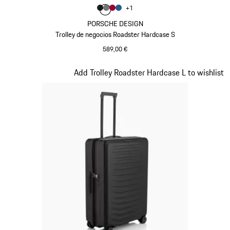
Color
+
1
Color
Color
Color
Negro Mate
Color
Gris Nardo
Rojo Carmín
Azul Mate
PORSCHE DESIGN
Trolley de negocios Roadster Hardcase S
589,00 €
Negro Mate
Diapositiva 2 de 20
Add Trolley Roadster Hardcase L to wishlist