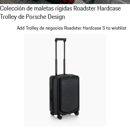
Colección de maletas rígidas Roadster Hard
Colección de maletas rígidas Roadster Hardcase
Trolley de Porsche Design
Diapositiva 1 de 20
Add Trolley de negocios Roadster Hardcase S to wishlist