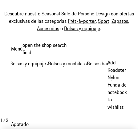
Descubre nuestro
Seasonal Sale de Porsche Design
con ofertas
exclusivas de las categorías
Prêt-à-porter
,
Sport
,
Zapatos
,
Accesorios
o
Bolsas y equipaje
.
Ir
open the shop search
Menú
al
field
My sh
contenido
Add
Bolsas y equipaje
Bolsos y mochilas
Bolsos bandolera
/
/
/
principal
Roadster
Nylon
Funda de
notebook
to
wishlist
1
/
5
Agotado