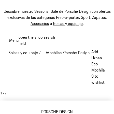
Descubre nuestro
Seasonal Sale de Porsche Design
con ofertas
exclusivas de las categorías
Prêt-à-porter
,
Sport
,
Zapatos
,
Accesorios
o
Bolsas y equipaje
.
Ir
open the shop search
Menú
al
field
My sh
contenido
Add
Bolsas y equipaje
…
Mochilas
Porsche Design mochilas
/
/
/
/
principal
Reveal collapsed breadcrumb items
Urban
Eco
Mochila
S to
wishlist
1
/
7
PORSCHE DESIGN