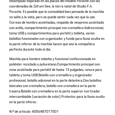
estampado inspirado en las placas del modelo Porsche con las
coordenadas de Zell am See, la tierra natal de Studio F.A.
Porsche. Es posible que la comodidad bien pensada de la mochila
no salte a la vista, pero se puede sentir cada vez que la use.
Correas de hombro acolchadas, respaldo de neopreno acolchado
con anilla, compartimento principal con cremallera bidireccional,
toma USB y compartimentos para portátil y tableta, varios
bolsillos funcionales con organizador y funda para lluvia oculta en
la parte inferior de la mochila hacen que sea la compañera
perfecta durante todo el día.
Mochila para hombre esbelta y funcional confeccionada en
poliéster reciclado y poliuretano.
Compartimento principal con
zona acolchada para portátil de hasta 13 pulgadas, ranura para
tableta y toma USB.
Bolsillo con cremallera y organizador
profesional, bolsillo adicional en la parte delantera.
Dos bolsillos
laterales con cremallera, bolsillo con cremallera en la parte
trasera.
Bolsillo con cremallera en la parte superior con tirador
intercambiable (variación de color).
Protector para la lluvia oculto
en la parte inferior.
N.º de artículo:
4056487017501