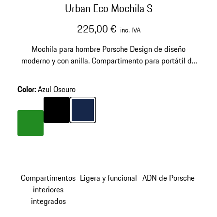
Urban Eco Mochila S
225,00 €
inc. IVA
Mochila para hombre Porsche Design de diseño
moderno y con anilla. Compartimento para portátil de
13 pulgadas y funcionales bolsillos con cremallera. Con
protector para la lluvia.
Color
:
Azul Oscuro
Color
Negro
Color
Azul Oscuro
Color
Verde
Compartimentos
Ligera y funcional
ADN de Porsche
interiores
integrados