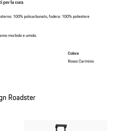
i per la cura
 esterno: 100% policarbonato, fodera: 100% poliestere
 panno morbido e umido.
Colore
Rosso Carminio
gn Roadster
ign Roadster