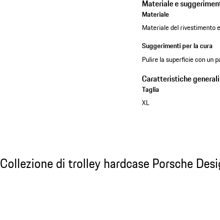
Materiale e suggeriment
Materiale
Materiale del rivestimento
Suggerimenti per la cura
Pulire la superficie con un
Caratteristiche generali
Taglia
XL
Vedere la collezione
Collezione di trolley hardcase Porsche Desi
Collezione di trolley hardcase Porsche Des
Diapositiva 1 di 20