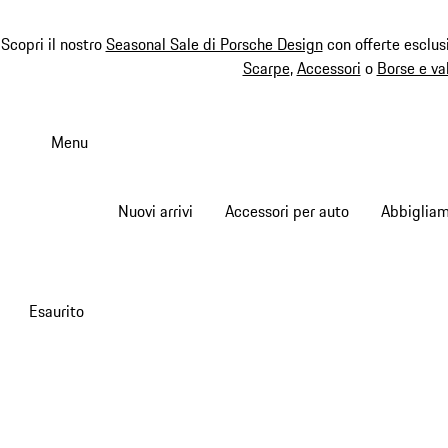
Scopri il nostro
Seasonal Sale di Porsche Design
con offerte esclus
Scarpe
,
Accessori
o
Borse e va
Passa
al
Menu
contenuto
principale
Nuovi arrivi
Accessori per auto
Abbiglia
Esaurito