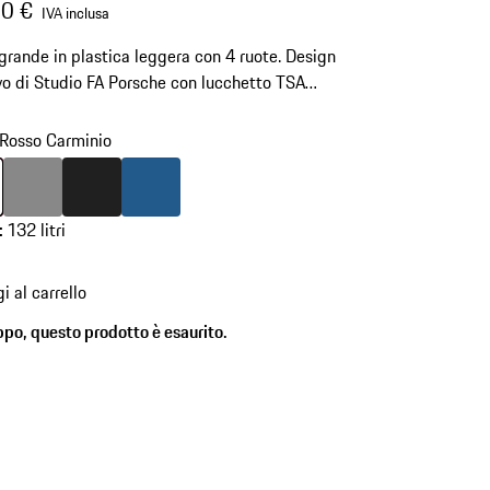
0 €
IVA inclusa
 grande in plastica leggera con 4 ruote. Design
vo di Studio FA Porsche con lucchetto TSA
o per viaggi negli Stati Uniti.
Rosso Carminio
Rosso Carminio
Colore
Grigio Scuro
Colore
Nero Opaco
Colore
Blu Opaco
:
132 litri
i al carrello
ppo, questo prodotto è esaurito.