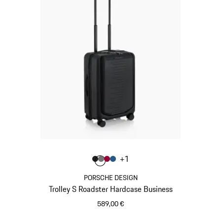
Colore
+
1
Colore
Colore
Colore
Colore
Nero Opaco
Grigio Nardo
Rosso Carminio
Blu Opaco
PORSCHE DESIGN
Trolley S Roadster Hardcase Business
589,00 €
Nero Opaco