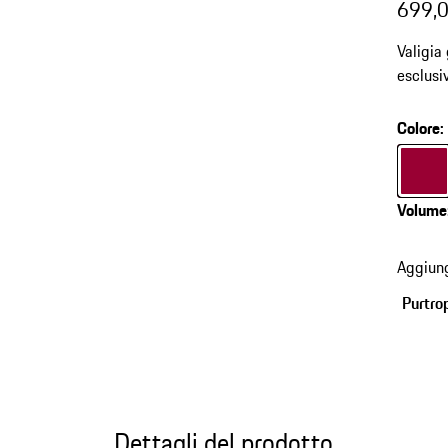
699,0
Valigia
esclusi
integrat
Colore
:
Colore
Volume
Aggiung
Purtro
Dettagli del prodotto