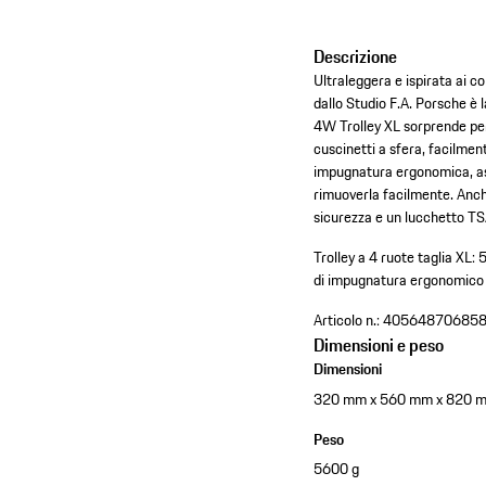
Descrizione
Ultraleggera e ispirata ai co
dallo Studio F.A. Porsche è
4W Trolley XL sorprende per
cuscinetti a sfera, facilment
impugnatura ergonomica, ass
rimuoverla facilmente. Anche
sicurezza e un lucchetto TS
Trolley a 4 ruote taglia XL
di impugnatura ergonomico 
Articolo n.:
40564870685
Dimensioni e peso
Dimensioni
320 mm x 560 mm x 820 
Peso
5600 g