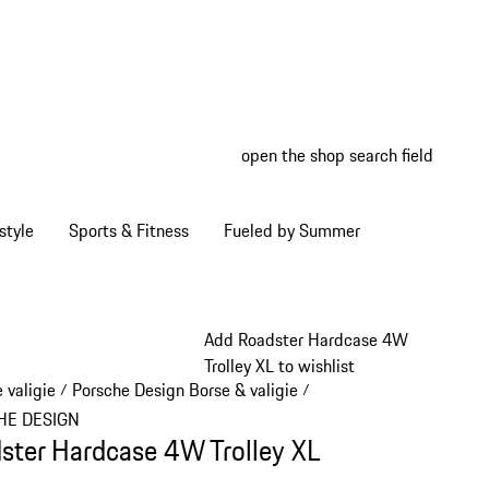
open the shop search field
My wish
My shop
style
Sports & Fitness
Fueled by Summer
Add Roadster Hardcase 4W
Trolley XL to wishlist
 valigie
Porsche Design Borse & valigie
/
/
HE DESIGN
ster Hardcase 4W Trolley XL