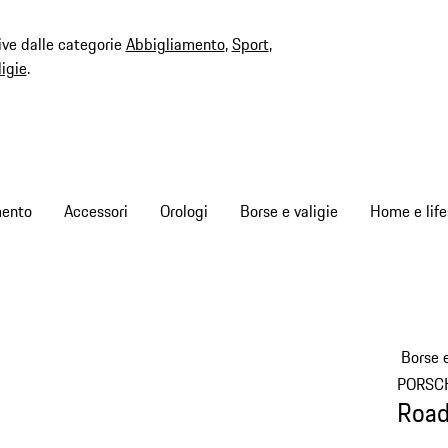
ive dalle categorie
Abbigliamento
,
Sport
,
ligie
.
mento
Accessori
Orologi
Borse e valigie
Home e life
Borse e
PORSC
Road