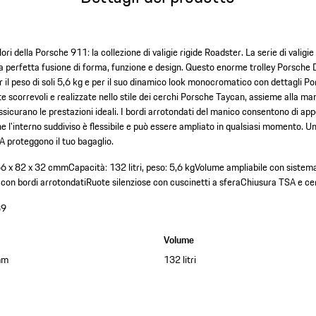
lori della Porsche 911: la collezione di valigie rigide Roadster. La serie di valigi
 la perfetta fusione di forma, funzione e design. Questo enorme trolley Porsch
 il peso di soli 5,6 kg e per il suo dinamico look monocromatico con dettagli P
e scorrevoli e realizzate nello stile dei cerchi Porsche Taycan, assieme alla mani
icurano le prestazioni ideali. I bordi arrotondati del manico consentono di app
 l'interno suddiviso è flessibile e può essere ampliato in qualsiasi momento. Un
A proteggono il tuo bagaglio.
: 56 x 82 x 32 cmm
Capacità: 132 litri, peso: 5,6 kg
Volume ampliabile con sistema
con bordi arrotondati
Ruote silenziose con cuscinetti a sfera
Chiusura TSA e cer
89
Volume
mm
132 litri