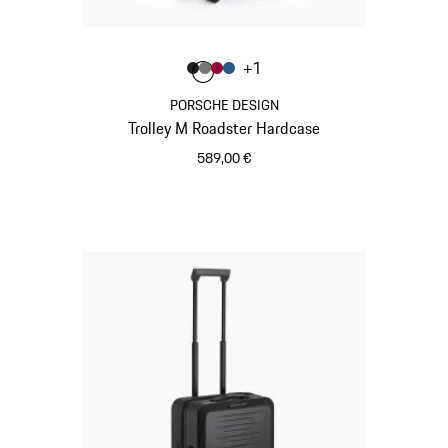
Colore
+
1
Colore
Colore
Colore
Colore
Nero Opaco
Grigio Nardo
Rosso Carminio
Blu Opaco
PORSCHE DESIGN
Trolley M Roadster Hardcase
589,00 €
Nero Opaco