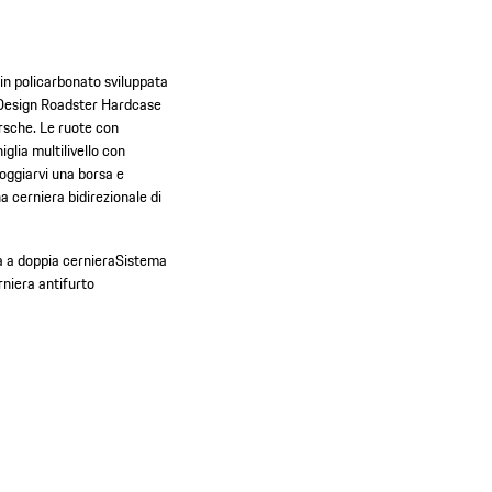
e in policarbonato sviluppata
e Design Roadster Hardcase
orsche. Le ruote con
glia multilivello con
oggiarvi una borsa e
a cerniera bidirezionale di
 a doppia cerniera
Sistema
niera antifurto