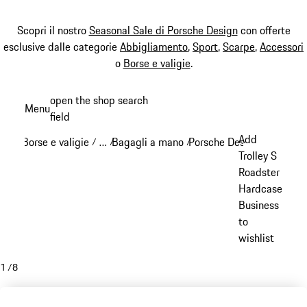
Scopri il nostro
Seasonal Sale di Porsche Design
con offerte
esclusive dalle categorie
Abbigliamento
,
Sport
,
Scarpe
,
Accessori
o
Borse e valigie
.
Passa
open the shop search
Menu
al
field
My sh
contenuto
Add
Borse e valigie
…
Bagagli a mano
Porsche Design bagagli 
/
/
/
principale
Reveal collapsed breadcrumb items
Trolley S
Roadster
Hardcase
Business
to
wishlist
1
/
8