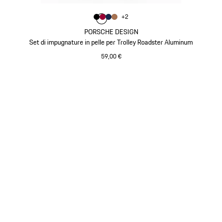
Colore
+
2
Colore
Colore
Colore
Colore
Nero
Rosso Carminio
Blu Scuro
Cognac
PORSCHE DESIGN
Set di impugnature in pelle per Trolley Roadster Aluminum
59,00 €
Nero
Torna
all'inizio
della
galleria
dei
prodotti