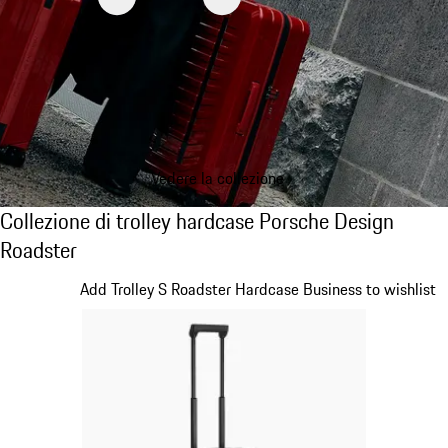
Vedere la collezione
Collezione di trolley hardcase Porsche Desi
Collezione di trolley hardcase Porsche Design
Roadster
Diapositiva 1 di 20
Add Trolley S Roadster Hardcase Business to wishlist