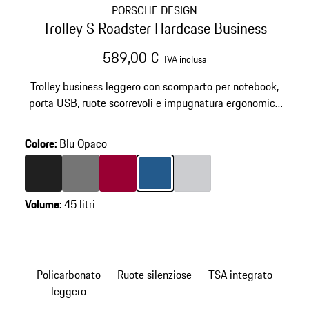
PORSCHE DESIGN
Trolley S Roadster Hardcase Business
589,00 €
IVA inclusa
Trolley business leggero con scomparto per notebook,
porta USB, ruote scorrevoli e impugnatura ergonomica
multi-stop.
Colore
:
Blu Opaco
Colore
Nero Opaco
Colore
Grigio Nardo
Colore
Rosso Carminio
Colore
Blu Opaco
Colore
Grigio Chiaro
Volume
:
45 litri
Policarbonato
Ruote silenziose
TSA integrato
leggero