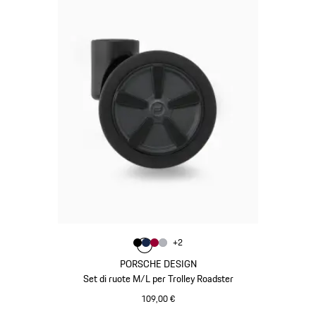
Colore
+
2
Colore
Colore
Colore
Colore
Nero
Blu Scuro
Rosso Carminio
Argento
PORSCHE DESIGN
Set di ruote M/L per Trolley Roadster
109,00 €
Nero