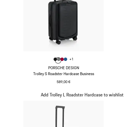
Colore
+
1
Colore
Colore
Colore
Colore
Nero Opaco
Grigio Nardo
Rosso Carminio
Blu Opaco
PORSCHE DESIGN
Trolley S Roadster Hardcase Business
589,00 €
Nero Opaco
Diapositiva 2 di 20
Add Trolley L Roadster Hardcase to wishlist