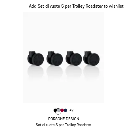
Diapositiva 19 di 20
Add Set di ruote S per Trolley Roadster to wishlist
Colore
+
2
Colore
Colore
Colore
Colore
Nero
Argento
Rosso Carminio
Blu Scuro
PORSCHE DESIGN
Set di ruote S per Trolley Roadster