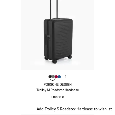
Colore
+
1
Colore
Colore
Colore
Colore
Nero Opaco
Grigio Nardo
Rosso Carminio
Blu Opaco
PORSCHE DESIGN
Trolley M Roadster Hardcase
589,00 €
Nero Opaco
Diapositiva 4 di 20
Add Trolley S Roadster Hardcase to wishlist