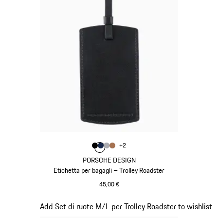
Colore
+
2
Colore
Colore
Colore
Colore
Nero
Blu Scuro
Grigio
Cognac
PORSCHE DESIGN
Etichetta per bagagli – Trolley Roadster
45,00 €
Nero
Diapositiva 18 di 20
Add Set di ruote M/L per Trolley Roadster to wishlist