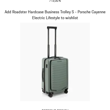
713,00 €
Grigio
Diapositiva 6 di 20
Add Roadster Hardcase Business Trolley S - Porsche Cayenne
Electric Lifestyle to wishlist