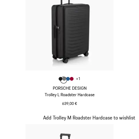
Colore
+
1
Colore
Colore
Colore
Colore
Nero Opaco
Grigio Nardo
Blu Opaco
Rosso Carminio
PORSCHE DESIGN
Trolley L Roadster Hardcase
639,00 €
Nero Opaco
Diapositiva 3 di 20
Add Trolley M Roadster Hardcase to wishlist