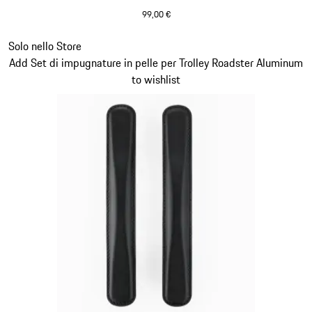
99,00 €
Nero
Diapositiva 20 di 20
Solo nello Store
Add Set di impugnature in pelle per Trolley Roadster Aluminum
to wishlist