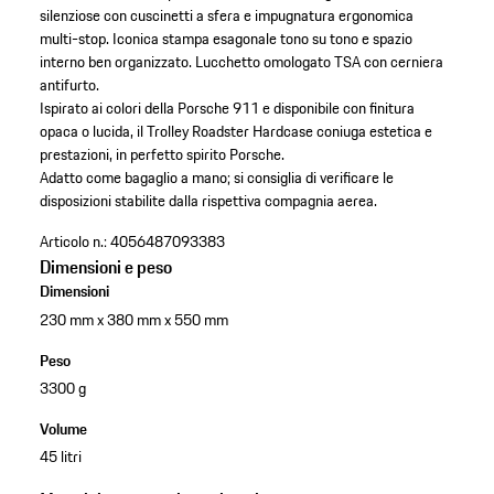
silenziose con cuscinetti a sfera e impugnatura ergonomica
multi-stop.
Iconica stampa esagonale tono su tono e spazio
interno ben organizzato.​
Lucchetto omologato TSA con cerniera
antifurto.
Ispirato ai colori della Porsche 911 e disponibile con finitura
opaca o lucida, il Trolley Roadster Hardcase coniuga estetica e
prestazioni, in perfetto spirito Porsche.
Adatto come bagaglio a mano; si consiglia di verificare le
disposizioni stabilite dalla rispettiva compagnia aerea.
Articolo n.:
4056487093383
Dimensioni e peso
Dimensioni
230 mm x 380 mm x 550 mm
Peso
3300 g
Volume
45 litri