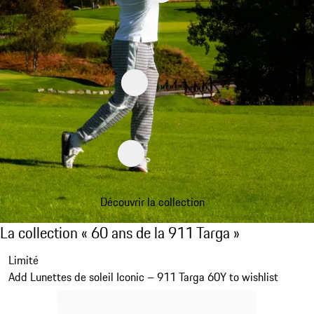
Découvrir la collection
La collection « 60 ans de la 911 Targa »
La collection « 60 ans de la 911 Targa »
Diapositive 1 sur 20
Limité
Add Lunettes de soleil Iconic – 911 Targa 60Y to wishlist