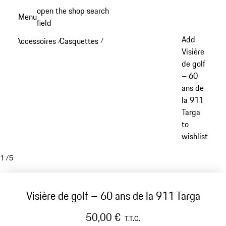
Aller
open the shop search
Menu
au
field
My sh
contenu
Add
Accessoires
Casquettes
/
/
principal
Visière
de golf
– 60
ans de
la 911
Targa
to
wishlist
1
/
5
Visière de golf – 60 ans de la 911 Targa
50,00 €
T.T.C.