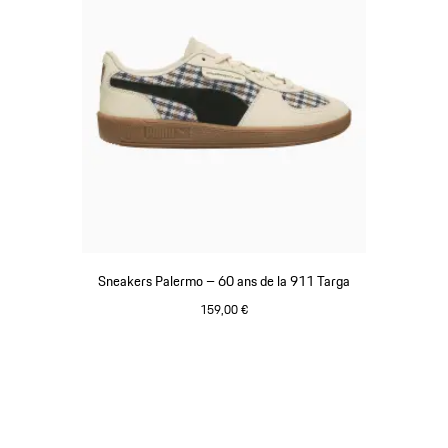
Sneakers Palermo – 60 ans de la 911 Targa
159,00 €
Blanc
Revenir
au
début
de
la