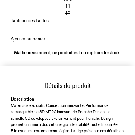
11
12
Tableau des tailles
retour
aux
Ajouter au panier
variantes
(Taille)
Malheureusement, ce produit est en rupture de stock.
Détails du produit
Description
Matériaux exclusifs. Conception innovante. Performance
remarquable : le 3D MTRX innovant de Porsche Design. La
semelle 3D développée exclusivement pour Porsche Design
promet un amorti doux et une grande stabilité toute la journée.
Elle est aussi extrêmement légère. La tige présente des détails en