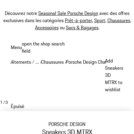
Découvrez notre
Seasonal Sale Porsche Design
avec des offres
exclusives dans les catégories
Prêt-à-porter
,
Sport
,
Chaussures
,
Accessoires
ou
Sacs & Bagages
.
Aller
open the shop search
Menu
au
field
My sh
contenu
Add
Vêtements
…
Chaussures
Porsche Design Chaussures
/
/
/
/
principal
Reveal collapsed breadcrumb items
Sneakers
3D
MTRX to
wishlist
1
/
3
Épuisé
PORSCHE DESIGN
Sneakers 3D MTRX