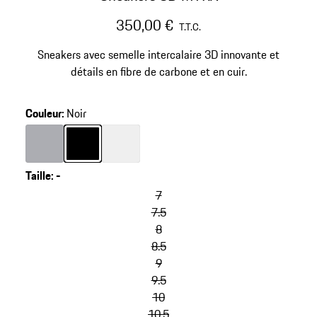
350,00 €
T.T.C.
Sneakers avec semelle intercalaire 3D innovante et
détails en fibre de carbone et en cuir.
Couleur
:
Noir
Couleur
Couleur
Gris
Couleur
Noir
Blanc
Taille
:
-
sauter
les
7
variantes
7.5
(Taille)
8
8.5
9
9.5
10
10.5