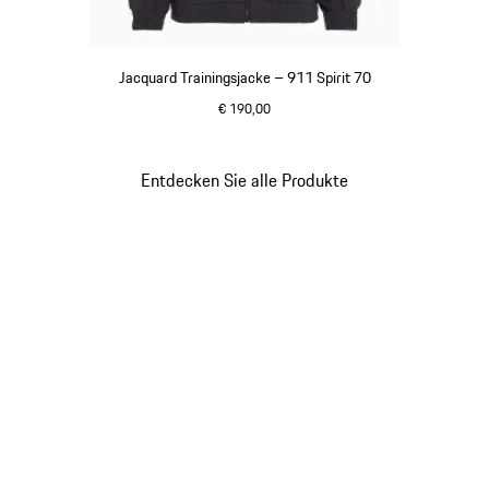
Jacquard Trainingsjacke – 911 Spirit 70
€ 190,00
schwarz
Entdecken Sie alle Produkte
Gehe
zurück
an
den
Anfang
der
Produktgalerie