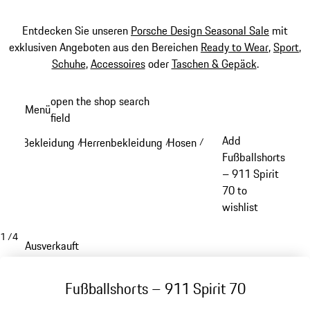
Entdecken Sie unseren
Porsche Design Seasonal Sale
mit
exklusiven Angeboten aus den Bereichen
Ready to Wear
,
Sport
,
Schuhe
,
Accessoires
oder
Taschen & Gepäck
.
Zum
open the shop search
Menü
Hauptinhalt
field
My sh
springen
Add
Bekleidung
Herrenbekleidung
Hosen
/
/
/
Fußballshorts
– 911 Spirit
70 to
wishlist
1
/
4
Ausverkauft
Fußballshorts – 911 Spirit 70