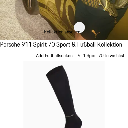
Kollektion ansehen
Porsche 911 Spirit 70 Sport & Fußball Kolle
Porsche 911 Spirit 70 Sport & Fußball Kollektion
Slide 1 von 8
Add Fußballsocken – 911 Spirit 70 to wishlist