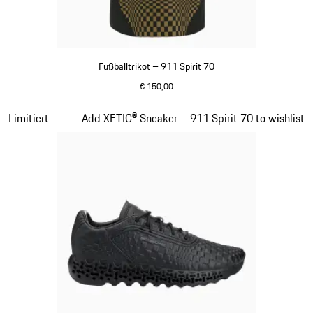
Fußballtrikot – 911 Spirit 70
€ 150,00
schwarz
Slide 5 von 8
Limitiert
Add XETIC® Sneaker – 911 Spirit 70 to wishlist