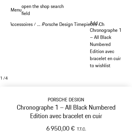
Aller
open the shop search
Menu
au
field
My sh
contenu
Add
Accessoires
…
Porsche Design Timepieces
Chronographe 1
/
/
/
principal
Reveal collapsed breadcrumb items
Chronographe 1
– All Black
Numbered
Edition avec
bracelet en cuir
to wishlist
1
/
4
PORSCHE DESIGN
Chronographe 1 – All Black Numbered
Edition avec bracelet en cuir
6 950,00 €
T.T.C.