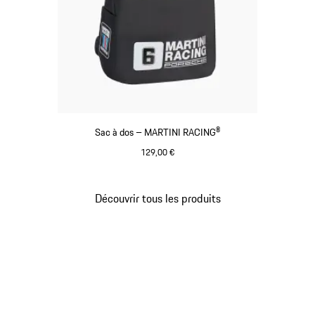
Sac à dos – MARTINI RACING®
129,00 €
Noir
Découvrir tous les produits
Revenir
au
début
de
la
galerie