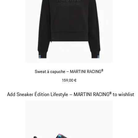
Sweat à capuche – MARTINI RACING®
159,00 €
Noir
Diapositive 14 sur 20
Add Sneaker Édition Lifestyle – MARTINI RACING® to wishlist