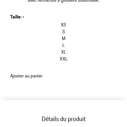
avec fermeture à glissière dissimulée.
Taille
:
-
XS
S
M
L
XL
XXL
Ajouter au panier
Détails du produit