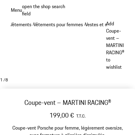
Aller
open the shop search
Menu
au
field
My sh
contenu
Add
Vêtements
Vêtements pour femmes
Vestes et manteaux - f
/
/
principal
Coupe-
vent –
MARTINI
RACING®
to
wishlist
1
/
8
Coupe-vent – MARTINI RACING®
199,00 €
T.T.C.
Coupe-vent Porsche pour femme, légèrement oversize,