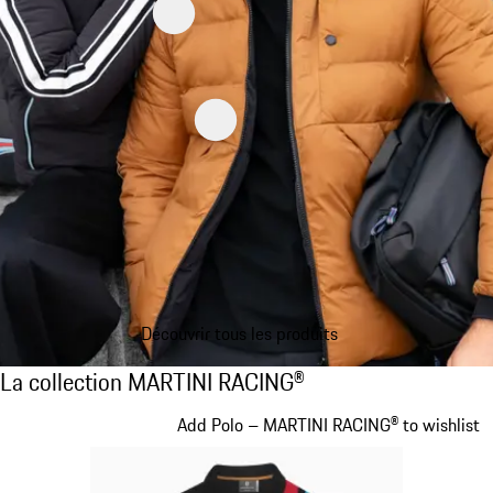
Découvrir tous les produits
La collection MARTINI RACING®
La collection MARTINI RACING®
Diapositive 1 sur 20
Add Polo – MARTINI RACING® to wishlist