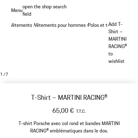
Aller
open the shop search
Menu
au
field
My sh
contenu
Add T-
Vêtements
Vêtements pour hommes
Polos et t-shirts
/
/
/
principal
Shirt –
MARTINI
RACING®
to
wishlist
1
/
7
T-Shirt – MARTINI RACING®
65,00 €
T.T.C.
T-shirt Porsche avec col rond et bandes MARTINI
RACING® emblématiques dans le dos.