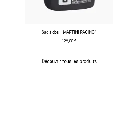
Sac à dos – MARTINI RACING®
129,00 €
Noir
Découvrir tous les produits
Revenir
au
début
de
la
galerie
de
produits