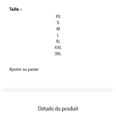
Taille
:
-
sauter
les
XS
variantes
S
(Taille)
M
L
XL
XXL
3XL
retour
Ajouter au panier
aux
variantes
(Taille)
Détails du produit