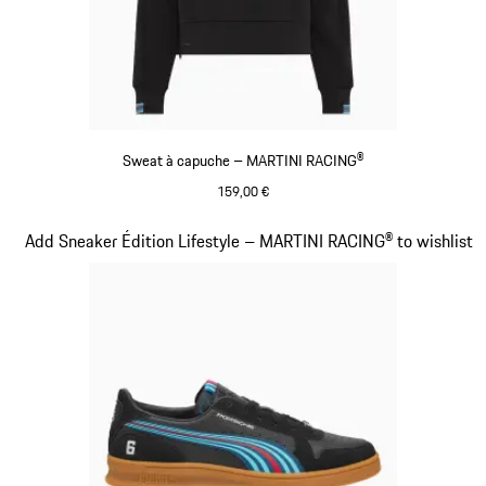
Sweat à capuche – MARTINI RACING®
159,00 €
Noir
Diapositive 14 sur 20
Add Sneaker Édition Lifestyle – MARTINI RACING® to wishlist