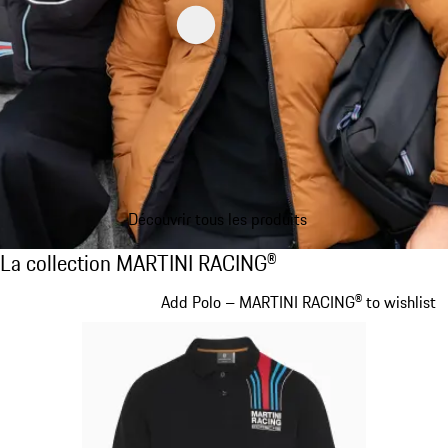
Découvrir tous les produits
La collection MARTINI RACING®
La collection MARTINI RACING®
Diapositive 1 sur 20
Add Polo – MARTINI RACING® to wishlist