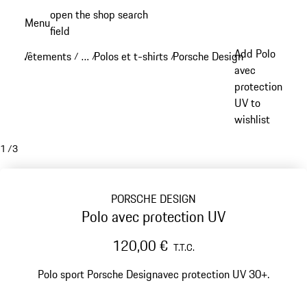
Aller
open the shop search
Menu
au
field
My sh
contenu
Add Polo
Vêtements
…
Polos et t-shirts
Porsche Design Polos & chem
/
/
/
principal
Reveal collapsed breadcrumb items
avec
protection
UV to
wishlist
1
/
3
PORSCHE DESIGN
Polo avec protection UV
120,00 €
T.T.C.
Polo sport Porsche Designavec protection UV 30+.