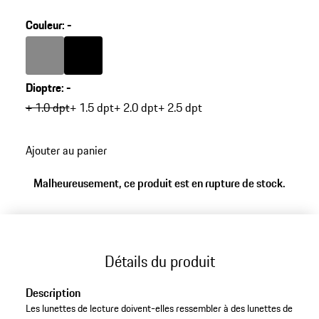
design exceptionnel. Les verres traités anti-reflets de
très haute qualité garantissent un confort de lecture
Couleur
:
-
exceptionnel, sans reflets gênants. Référence: P´8812
Couleur
Couleur
Gris Foncé
Noir
Dioptre
:
-
+ 1.0 dpt
+ 1.5 dpt
+ 2.0 dpt
+ 2.5 dpt
Ajouter au panier
Malheureusement, ce produit est en rupture de stock.
Détails du produit
Description
Les lunettes de lecture doivent-elles ressembler à des lunettes de