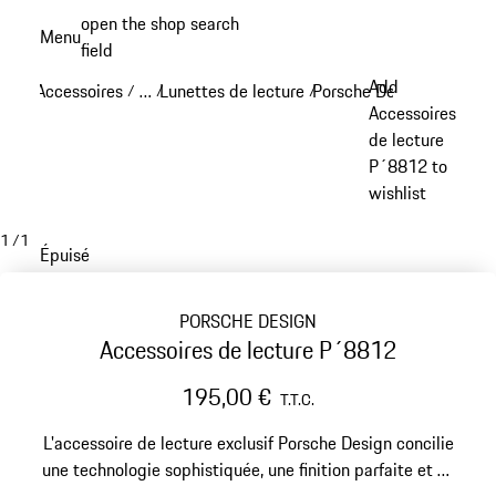
Aller
open the shop search
Menu
au
field
My sh
contenu
Add
Accessoires
…
Lunettes de lecture
Porsche Design lunettes 
/
/
/
principal
Reveal collapsed breadcrumb items
Accessoires
de lecture
P´8812 to
wishlist
1
/
1
Épuisé
PORSCHE DESIGN
Accessoires de lecture P´8812
195,00 €
T.T.C.
L'accessoire de lecture exclusif Porsche Design concilie
une technologie sophistiquée, une finition parfaite et un