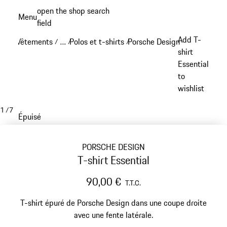
Aller
open the shop search
Menu
au
field
My sh
contenu
Add T-
Vêtements
…
Polos et t-shirts
Porsche Design Polos & chem
/
/
/
principal
Reveal collapsed breadcrumb items
shirt
Essential
to
wishlist
1
/
7
Épuisé
PORSCHE DESIGN
T-shirt Essential
90,00 €
T.T.C.
T-shirt épuré de Porsche Design dans une coupe droite
avec une fente latérale.