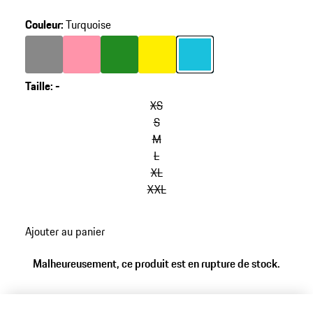
Couleur
:
Turquoise
Couleur
Couleur
Gris Foncé
Couleur
rose
Couleur
Vert
Couleur
Jaune
Turquoise
Taille
:
-
XS
S
M
L
XL
XXL
Ajouter au panier
Malheureusement, ce produit est en rupture de stock.