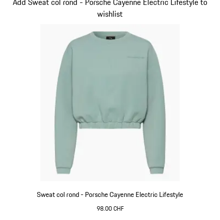
Diapositive 10 sur 15
Add Sweat col rond - Porsche Cayenne Electric Lifestyle to
wishlist
Sweat col rond - Porsche Cayenne Electric Lifestyle
98.00 CHF
shadegreen