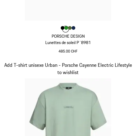
Couleur
Couleur
Couleur
Couleur
Couleur
Noir
Vert
Olive Green
Bleu Foncé
PORSCHE DESIGN
Lunettes de soleil P´8981
485.00 CHF
Noir
Diapositive 2 sur 15
Add T-shirt unisexe Urban - Porsche Cayenne Electric Lifestyle
to wishlist