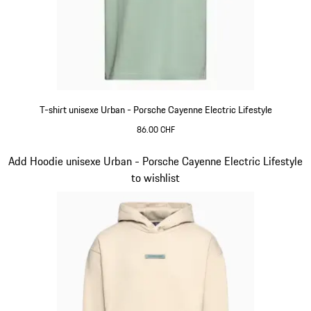
T-shirt unisexe Urban - Porsche Cayenne Electric Lifestyle
86.00 CHF
Vert
Diapositive 3 sur 15
Add Hoodie unisexe Urban - Porsche Cayenne Electric Lifestyle
to wishlist