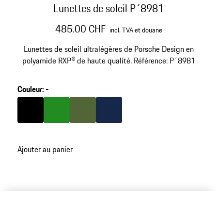
Lunettes de soleil P´8981
485.00 CHF
incl. TVA et douane
Lunettes de soleil ultralégères de Porsche Design en
polyamide RXP® de haute qualité. Référence: P´8981
Couleur
:
-
Couleur
Couleur
Noir
Couleur
Vert
Couleur
Olive Green
Bleu Foncé
Ajouter au panier