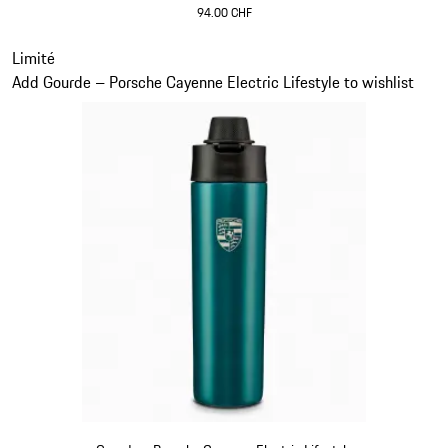
94.00 CHF
shadegreen
Diapositive 13 sur 15
Limité
Add Gourde – Porsche Cayenne Electric Lifestyle to wishlist