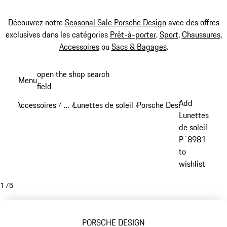
Découvrez notre
Seasonal Sale Porsche Design
avec des offres
exclusives dans les catégories
Prêt-à-porter
,
Sport
,
Chaussures
,
Accessoires
ou
Sacs & Bagages
.
Aller
open the shop search
Menu
au
field
My sh
contenu
Add
Accessoires
…
Lunettes de soleil
Porsche Design lunettes de
/
/
/
principal
Reveal collapsed breadcrumb items
Lunettes
de soleil
P´8981
to
wishlist
1
/
5
PORSCHE DESIGN