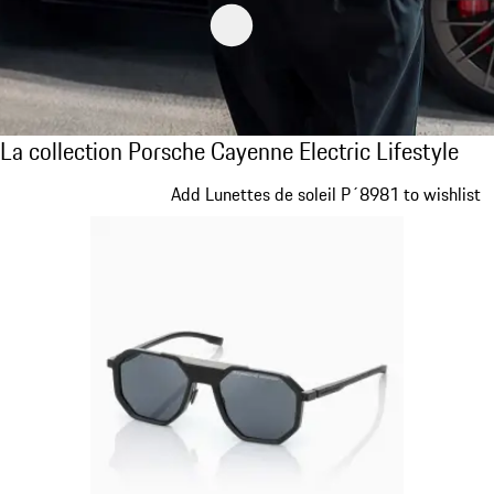
La collection Porsche Cayenne Electric Life
La collection Porsche Cayenne Electric Lifestyle
Diapositive 1 sur 15
Add Lunettes de soleil P´8981 to wishlist