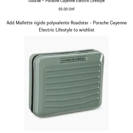
Gourde – Porsche Cayenne Electric Lifestyle
55.00 CHF
Vert
Diapositive 14 sur 15
Add Mallette rigide polyvalente Roadster - Porsche Cayenne
Electric Lifestyle to wishlist