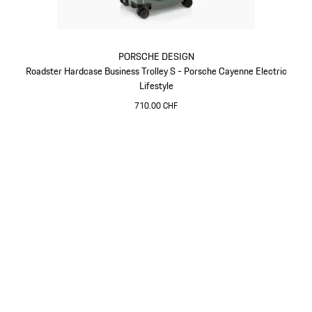
PORSCHE DESIGN
Roadster Hardcase Business Trolley S - Porsche Cayenne Electric
Lifestyle
710.00 CHF
Vert
Revenir
au
début
de
la
galerie
de
produits