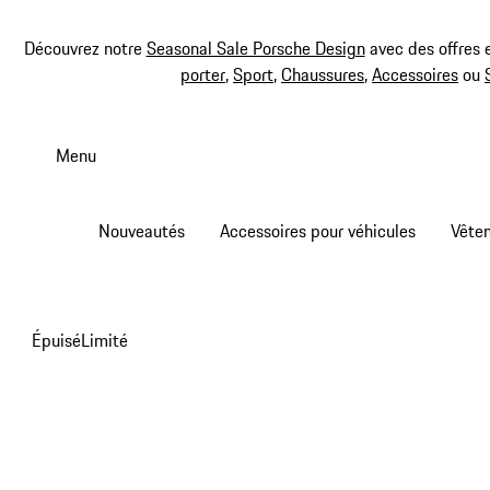
Découvrez notre
Seasonal Sale Porsche Design
avec des offres 
porter
,
Sport
,
Chaussures
,
Accessoires
ou
Aller
au
Menu
contenu
principal
Nouveautés
Accessoires pour véhicules
Vête
Épuisé
Limité