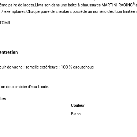
ème paire de lacets.
Livraison dans une boîte à chaussures MARTINI RACING® a
917 exemplaires.
Chaque paire de sneakers possède un numéro d’édition limitée i
T0MR
entretien
cuir de vache ; semelle extérieure : 100 % caoutchouc
fon doux imbibé d’eau froide.
les
Couleur
Blanc