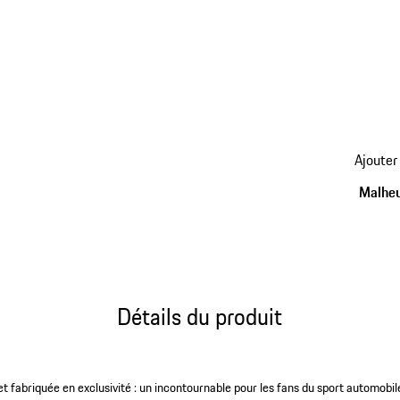
retour
Ajouter
aux
variant
Malheu
(Taille)
Détails du produit
 et fabriquée en exclusivité : un incontournable pour les fans du sport automob