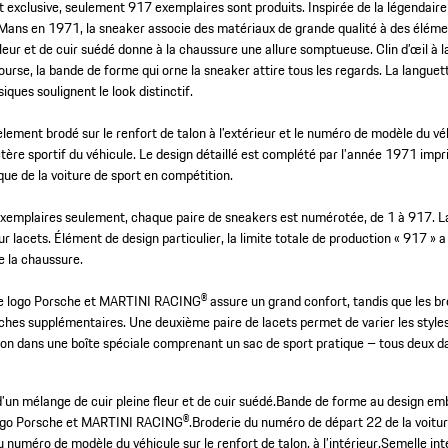
 exclusive, seulement 917 exemplaires sont produits. Inspirée de la légendair
Mans en 1971, la sneaker associe des matériaux de grande qualité à des éléme
leur et de cuir suédé donne à la chaussure une allure somptueuse. Clin d’œil à l
ourse, la bande de forme qui orne la sneaker attire tous les regards. La langue
ques soulignent le look distinctif.
lement brodé sur le renfort de talon à l’extérieur et le numéro de modèle du véh
ctère sportif du véhicule. Le design détaillé est complété par l’année 1971 impr
e de la voiture de sport en compétition.
exemplaires seulement, chaque paire de sneakers est numérotée, de 1 à 917. La
ur lacets. Élément de design particulier, la limite totale de production « 917 » a
de la chaussure.
le logo Porsche et MARTINI RACING® assure un grand confort, tandis que les br
ches supplémentaires. Une deuxième paire de lacets permet de varier les styles.
ison dans une boîte spéciale comprenant un sac de sport pratique – tous deux d
’un mélange de cuir pleine fleur et de cuir suédé.
Bande de forme au design e
ogo Porsche et MARTINI RACING®.
Broderie du numéro de départ 22 de la voiture
u numéro de modèle du véhicule sur le renfort de talon, à l’intérieur.
Semelle int