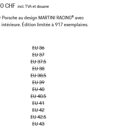
00 CHF
incl. TVA et douane
r Porsche au design MARTINI RACING® avec
 intérieure. Édition limitée à 917 exemplaires.
sauter
les
EU 36
variantes
EU 37
(Taille)
EU 37.5
EU 38
EU 38.5
EU 39
EU 40
EU 40.5
EU 41
EU 42
EU 42.5
EU 43