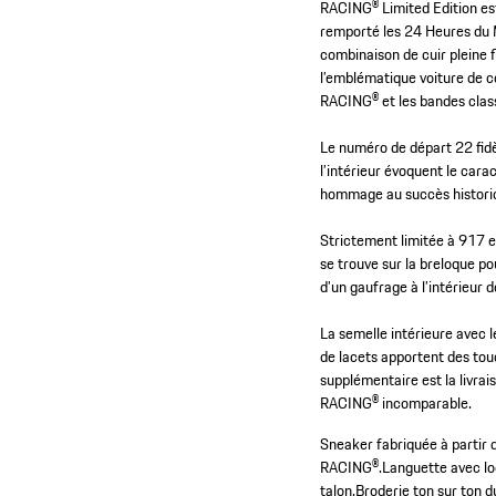
RACING® Limited Edition est
remporté les 24 Heures du 
combinaison de cuir pleine f
l’emblématique voiture de c
RACING® et les bandes classi
Le numéro de départ 22 fidè
l’intérieur évoquent le cara
hommage au succès historiqu
Strictement limitée à 917 
se trouve sur la breloque po
d’un gaufrage à l’intérieur 
La semelle intérieure avec 
de lacets apportent des tou
supplémentaire est la livra
RACING® incomparable.
Sneaker fabriquée à partir d
RACING®.
Languette avec l
talon.
Broderie ton sur ton d