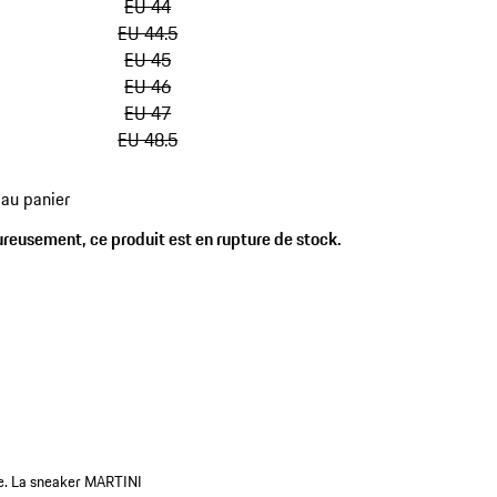
EU 44
EU 44.5
EU 45
EU 46
EU 47
EU 48.5
 au panier
es
reusement, ce produit est en rupture de stock.
ile. La sneaker MARTINI