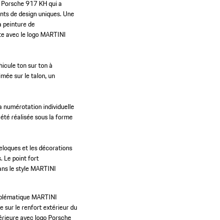
e Porsche 917 KH qui a
nts de design uniques. Une
a peinture de
tte avec le logo MARTINI
icule ton sur ton à
imée sur le talon, un
 numérotation individuelle
 été réalisée sous la forme
eloques et les décorations
 Le point fort
ans le style MARTINI
mblématique MARTINI
 sur le renfort extérieur du
érieure avec logo Porsche