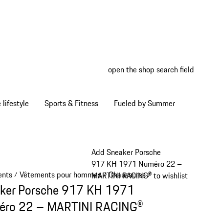
open the shop search field
My wish
My shop
Home lifestyle
Sports & Fitness
Fueled by Summer
Add Sneaker Porsche
917 KH 1971 Numéro 22 –
ents
Vêtements pour hommes
Chaussures
/
/
/
MARTINI RACING® to wishlist
ker Porsche 917 KH 1971
ro 22 – MARTINI RACING®