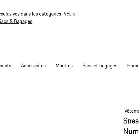
exclusives dans les catégories
Prêt-à-
Sacs & Bagages
.
ments
Accessoires
Montres
Sacs et bagages
Vêtem
Snea
Numé