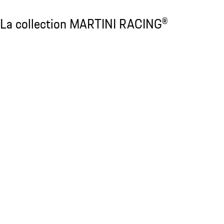
La collection MARTINI RACING®
La collection MARTINI RACING®
Diapositive 1 sur 20