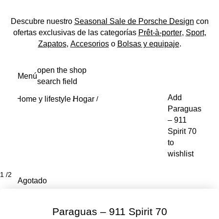
Descubre nuestro
Seasonal Sale de Porsche Design
con
ofertas exclusivas de las categorías
Prêt-à-porter
,
Sport
,
Zapatos
,
Accesorios
o
Bolsas y equipaje
.
Ir
open the shop
Menú
al
search field
My s
contenido
Add
Home y lifestyle
Hogar
principal
/
/
Paraguas
– 911
Spirit 70
to
wishlist
1
/
2
Agotado
Paraguas – 911 Spirit 70