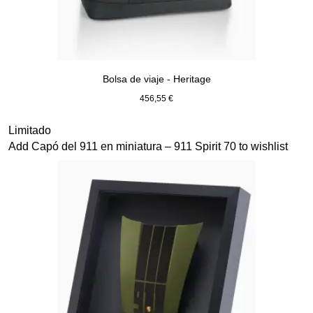
Bolsa de viaje - Heritage
456,55 €
Negro
Diapositiva 11 de 20
Limitado
Add Capó del 911 en miniatura – 911 Spirit 70 to wishlist