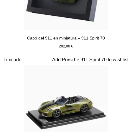
Capó del 911 en miniatura – 911 Spirit 70
202,00 €
Verde Olive
Diapositiva 12 de 20
Limitado
Add Porsche 911 Spirit 70 to wishlist