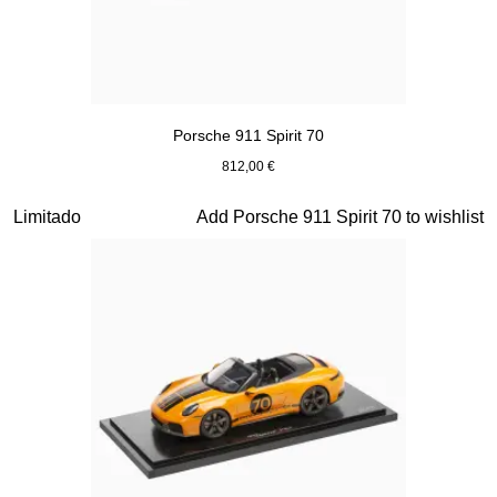
Porsche 911 Spirit 70
812,00 €
Verde Olive
Diapositiva 13 de 20
Limitado
Add Porsche 911 Spirit 70 to wishlist