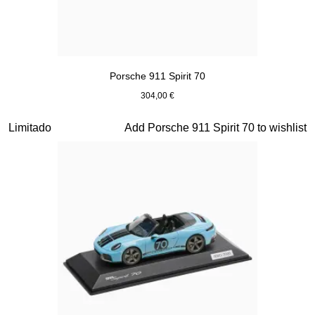
Porsche 911 Spirit 70
304,00 €
Verde Olive
Diapositiva 15 de 20
Limitado
Add Porsche 911 Spirit 70 to wishlist