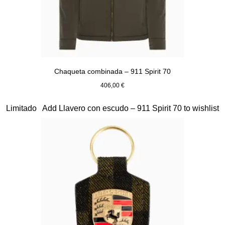
Chaqueta combinada – 911 Spirit 70
406,00 €
Verde Olive
Diapositiva 7 de 20
Limitado
Add Llavero con escudo – 911 Spirit 70 to wishlist