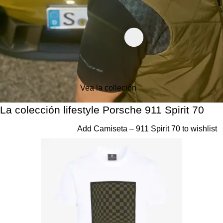
Vea la colleción
La colección lifestyle Porsche 911 Spiri
La colección lifestyle Porsche 911 Spirit 70
Diapositiva 1 de 20
Add Camiseta – 911 Spirit 70 to wishlist