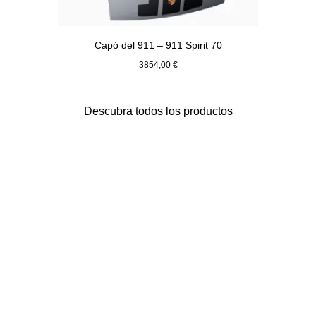
Capó del 911 – 911 Spirit 70
3854,00 €
Plata GT Metalizado
Descubra todos los productos
Volver
al
principio
de
la
galería
de
productos