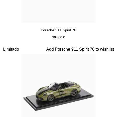
Porsche 911 Spirit 70
304,00 €
Signal Orange
Diapositiva 14 de 20
Limitado
Add Porsche 911 Spirit 70 to wishlist